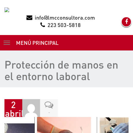
info@lmcconsultora.com
223 503-5818
MENÚ PRINCIPAL
TOGGLE
NAVIGATION
Protección de manos en
el entorno laboral
2
abril,
-
2016